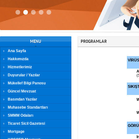
MENU
PROGRAMLAR
Ana Sayfa
Hakkımızda
VİRÜ
Hizmetlerimiz
A
Duyurular / Yazılar
(
Mükellef Bilgi Panosu
SIKIŞ
Güncel Mevzuat
Basından Yazılar
W
Muhasebe Standartları
W
SMMM Odaları
Ticaret Sicil Gazetesi
GÖRÜ
Mortgage
I