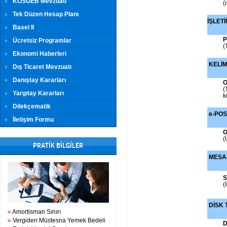
KOSGEB Mevzuatı
(
Tek Düzen Hesap Planı
İŞLETİ
Basel II
P
Ücretsiz Programlar
(
Ekonomi Haberleri
KELİM
Dış Ticaret Mevzuatı
Danıştay Kararları
O
(
Yargıtay Kararları
k
Dilekçematik
e-PO
İletişim Formu
G
(
PRATİK BİLGİLER
MESA
(
DİSK 
»
Amortisman Sınırı
»
Vergiden Müstesna Yemek Bedeli
D