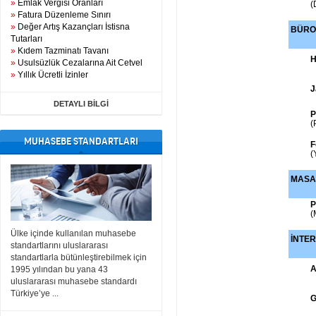
»
Emlak Vergisi Oranları
(
»
Fatura Düzenleme Sınırı
»
Değer Artış Kazançları İstisna
BÜR
Tutarları
»
Kıdem Tazminatı Tavanı
H
»
Usulsüzlük Cezalarına Ait Cetvel
»
Yıllık Ücretli İzinler
J
DETAYLI BİLGİ
P
(
MUHASEBE STANDARTLARI
F
(
MASA
P
(
Ülke içinde kullanılan muhasebe
İNTE
standartlarını uluslararası
standartlarla bütünleştirebilmek için
A
1995 yılından bu yana 43
uluslararası muhasebe standardı
Türkiye’ye ...
G