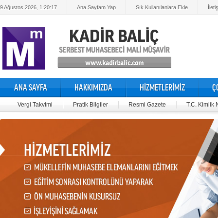
9 Ağustos 2026, 1:20:18
Ana Sayfam Yap
Sık Kullanılanlara Ekle
İleti
ANA SAYFA
HAKKIMIZDA
HİZMETLERİMİZ
Ç
Vergi Takvimi
Pratik Bilgiler
Resmi Gazete
T.C. Kimlik