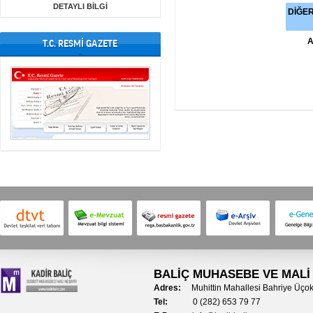
DETAYLI BİLGİ
DİĞE
A
T.C. RESMİ GAZETE
BALİÇ MUHASEBE VE MALİ
Adres:
Muhittin
Mahallesi Bahriye Üçok
Tel:
0 (282) 653 79 77